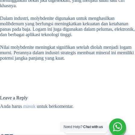
meninggalkan bekas jika digesekkan, yang menjadi salah satu ciri
khasnya.
Dalam industri, molybdenite digunakan untuk menghasilkan
molibdenum yang berfungsi meningkatkan kekuatan dan ketahanan
panas pada baja. Logam ini juga digunakan dalam pelumas, elektronik,
dan berbagai aplikasi teknologi tinggi.
Nilai molybdenite meningkat signifikan setelah diolah menjadi logam
murni. Perannya dalam industri strategis membuat mineral ini memiliki
potensi jangka panjang yang kuat.
Leave a Reply
Anda harus
masuk
untuk berkomentar.
Need Help?
Chat with us
Hubungi kami