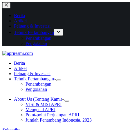
Berita
Artikel
Peluang & Investasi
Tehnik Pertambangan
Penambangan
Pengolahan
Berita
Artikel
Peluang & Investasi
Tehnik Pertambangan
Penambangan
Pengolahan
About Us (Tentang Kami)
VISI & MISI APRI
Mengenal APRI
Point-point Perjuangan APRI
Jumlah Penambang Indonesia, 2023
Subscribe