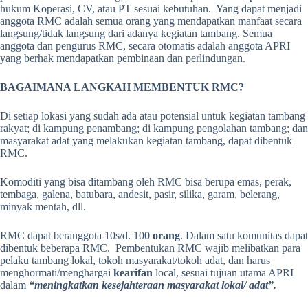
hukum Koperasi, CV, atau PT sesuai kebutuhan. Yang dapat menjadi
anggota RMC adalah semua orang yang mendapatkan manfaat secara
langsung/tidak langsung dari adanya kegiatan tambang. Semua
anggota dan pengurus RMC, secara otomatis adalah anggota APRI
yang berhak mendapatkan pembinaan dan perlindungan.
BAGAIMANA LANGKAH MEMBENTUK RMC?
Di setiap lokasi yang sudah ada atau potensial untuk kegiatan tambang
rakyat; di kampung penambang; di kampung pengolahan tambang; dan
masyarakat adat yang melakukan kegiatan tambang, dapat dibentuk
RMC.
Komoditi yang bisa ditambang oleh RMC bisa berupa emas, perak,
tembaga, galena, batubara, andesit, pasir, silika, garam, belerang,
minyak mentah, dll.
RMC dapat beranggota 10s/d. 10
0 orang
. Dalam satu komunitas dapat
dibentuk beberapa RMC. Pembentukan RMC wajib melibatkan para
pelaku tambang lokal, tokoh masyarakat/tokoh adat, dan harus
menghormati/menghargai
kearifan
local, sesuai tujuan utama APRI
dalam
“meningkatkan kesejahteraan masyarakat lokal/ adat”.