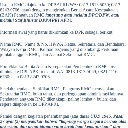
Usulan RMC diajukan ke DPP APRI (WA: 0813 1813 5059; 0813
8243 0706; atau) dengan mengirimkan Berita Acara Kesepakatan
(BAK) Pengajuan RMC
langsung atau
melalui DPC/DPW, atau
melalui Staf Khusus DPP APRI
APRI.
Informasi awal yang harus dikirimkan ke DPP, sebagai berikut:
Nama RMC; Nama & No. HP/WA Ketua, Sekretaris, dan Bendahara;
Wilayah Kerja RMC; Komoditas/jenis yang ditambang; Perkiraan
jumlah anggota RMC; dan Alamat Sekretariat RMC.
Form/blanko Berita Acara Kesepakatan Pembentukan RMC bisa
diminta ke DPP APRI melalui: WA: 0813-1813-5059; 0821-1116-
6780; atau 0813 8243 0706
Setelah mendapat Sertifikat RMC, Pengurus RMC menyiapkan
Sekretariat RMC, buku tamu, dan perlengkapan administrasi lainnya.
Pendataan anggota RMC dilengkapi (paling lambat 4 bulan) dan
segera dilaporkan ke DPP APRI.
Paralel dengan kegiatan penambangan (atas dasar
UUD 1945, Pasal
27 ayat (2) menyatakan bahwa ”tiap-tiap warga negara berhak atas
pekerjaan dan penghidupan yang layak bagi kemanusiaan” dan