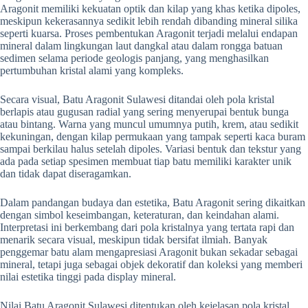
Aragonit memiliki kekuatan optik dan kilap yang khas ketika dipoles,
meskipun kekerasannya sedikit lebih rendah dibanding mineral silika
seperti kuarsa. Proses pembentukan Aragonit terjadi melalui endapan
mineral dalam lingkungan laut dangkal atau dalam rongga batuan
sedimen selama periode geologis panjang, yang menghasilkan
pertumbuhan kristal alami yang kompleks.
Secara visual, Batu Aragonit Sulawesi ditandai oleh pola kristal
berlapis atau gugusan radial yang sering menyerupai bentuk bunga
atau bintang. Warna yang muncul umumnya putih, krem, atau sedikit
kekuningan, dengan kilap permukaan yang tampak seperti kaca buram
sampai berkilau halus setelah dipoles. Variasi bentuk dan tekstur yang
ada pada setiap spesimen membuat tiap batu memiliki karakter unik
dan tidak dapat diseragamkan.
Dalam pandangan budaya dan estetika, Batu Aragonit sering dikaitkan
dengan simbol keseimbangan, keteraturan, dan keindahan alami.
Interpretasi ini berkembang dari pola kristalnya yang tertata rapi dan
menarik secara visual, meskipun tidak bersifat ilmiah. Banyak
penggemar batu alam mengapresiasi Aragonit bukan sekadar sebagai
mineral, tetapi juga sebagai objek dekoratif dan koleksi yang memberi
nilai estetika tinggi pada display mineral.
Nilai Batu Aragonit Sulawesi ditentukan oleh kejelasan pola kristal,