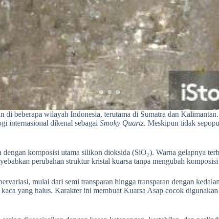
n di beberapa wilayah Indonesia, terutama di Sumatra dan Kalimantan.
gi internasional dikenal sebagai
Smoky Quartz
. Meskipun tidak sepopul
engan komposisi utama silikon dioksida (SiO₂). Warna gelapnya terben
nyebabkan perubahan struktur kristal kuarsa tanpa mengubah komposisi 
g bervariasi, mulai dari semi transparan hingga transparan dengan ke
p kaca yang halus. Karakter ini membuat Kuarsa Asap cocok digunakan s