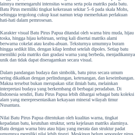
lainnya memengaruhi intensitas warna serta pola matriks pada batu.
Batu Pirus memiliki tingkat kekerasan sekitar 5–6 pada skala Mohs,
sehingga tergolong cukup kuat namun tetap memerlukan perlakuan
hati-hati dalam pemrosesan.
Karakter visual Batu Pirus Papua ditandai oleh warna biru muda, hijau
toska, hingga hijau kebiruan, sering kali disertai matriks alami
berwarna cokelat atau keabu-abuan. Teksturnya umumnya buram
hingga sedikit lilin, dengan kilap lembut setelah dipoles. Setiap batu
memiliki pola matriks dan gradasi warna yang berbeda, menjadikannya
unik dan tidak dapat diseragamkan secara visual.
Dalam pandangan budaya dan simbolik, batu pirus secara umum
sering dikaitkan dengan perlindungan, ketenangan, dan keseimbangan.
Makna tersebut bukan merupakan sifat ilmiah batu, melainkan
interpretasi budaya yang berkembang di berbagai peradaban. Di
Indonesia sendiri, Batu Pirus Papua lebih dihargai sebagai batu koleksi
alam yang merepresentasikan kekayaan mineral wilayah timur
Nusantara.
Nilai Batu Pirus Papua ditentukan oleh kualitas warna, tingkat
kepadatan batu, keutuhan struktur, serta kejelasan matriks alaminya.
Batu dengan warna biru atau hijau yang merata dan struktur padat
umumnya memiliki nilai lebih tinggi. Meskipun belum sepopuler pirus